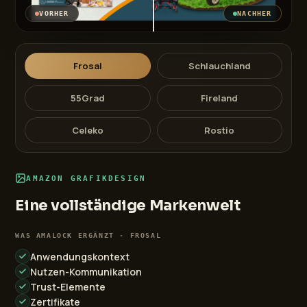
VORHER
NACHHER
Frosal
Schlauchland
55Grad
Fireland
Celeko
Rostio
AMAZON GRAFIKDESIGN
Eine vollständige Markenwelt
WAS AMALOCK ERGÄNZT · FROSAL
Anwendungskontext
Nutzen-Kommunikation
Trust-Elemente
Zertifikate