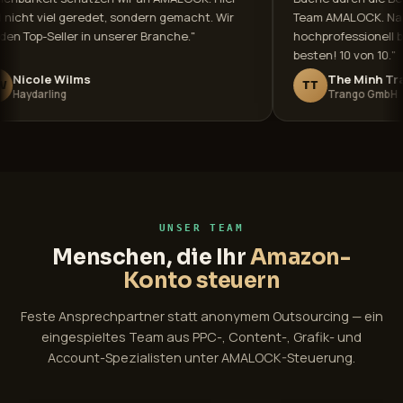
d
wird nicht viel geredet, sondern gemacht. Wir
Team
wurden Top-Seller in unserer Branche."
hochp
beste
Nicole Wilms
NW
TT
Haydarling
UNSER TEAM
Menschen, die Ihr
Amazon-
Konto steuern
Feste Ansprechpartner statt anonymem Outsourcing — ein
eingespieltes Team aus PPC-, Content-, Grafik- und
Account-Spezialisten unter AMALOCK-Steuerung.