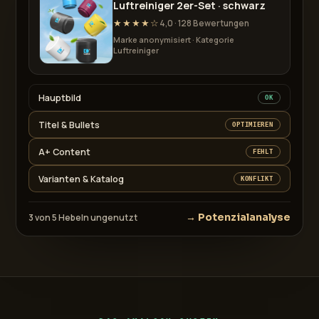
Luftreiniger 2er-Set · schwarz
★★★★☆
4,0 · 128 Bewertungen
Marke anonymisiert · Kategorie
Luftreiniger
Hauptbild
OK
Titel & Bullets
OPTIMIEREN
A+ Content
FEHLT
Varianten & Katalog
KONFLIKT
→ Potenzialanalyse
3 von 5 Hebeln ungenutzt