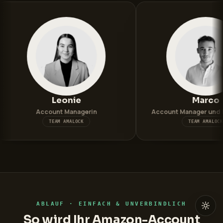
Leonie
Marco
count Managerin
Account Manager und PPC Experte
TEAM AMALOCK
TEAM AMALOCK
ABLAUF · EINFACH & UNVERBINDLICH
So wird Ihr Amazon-Account