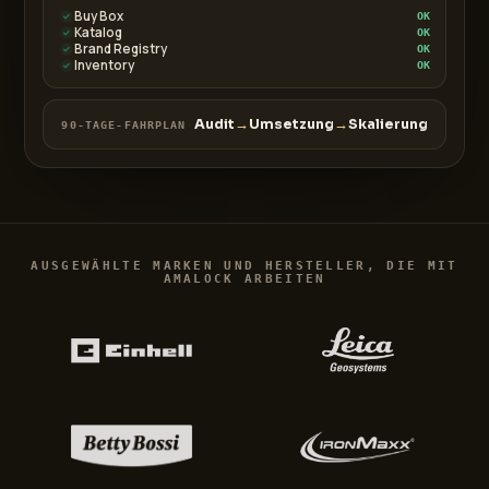
Buy Box
OK
Katalog
OK
Brand Registry
OK
Inventory
OK
Audit
→
Umsetzung
→
Skalierung
90-TAGE-FAHRPLAN
AUSGEWÄHLTE MARKEN UND HERSTELLER, DIE MIT
AMALOCK ARBEITEN