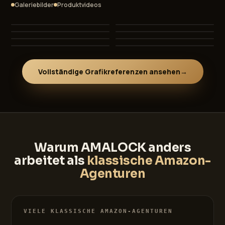
Galeriebilder
Produktvideos
Mr. Crumble
Frosal
→
→
Campnetic
Miweba
→
→
MioOlio
KEDahead
→
→
Beibye
Thiel
→
→
Vollständige Grafikreferenzen ansehen
→
Warum AMALOCK anders
arbeitet als
klassische Amazon-
Agenturen
VIELE KLASSISCHE AMAZON-AGENTUREN