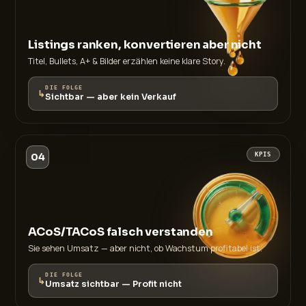
Listings ranken, konvertieren aber nicht
Titel, Bullets, A+ & Bilder erzählen keine klare Story.
DIE FOLGE
↳
Sichtbar — aber kein Verkauf
04
KPIS
ACoS/TACoS falsch verstanden
Sie sehen Umsatz — aber nicht, ob Wachstum profitabel ist.
DIE FOLGE
↳
Umsatz sichtbar — Profit nicht