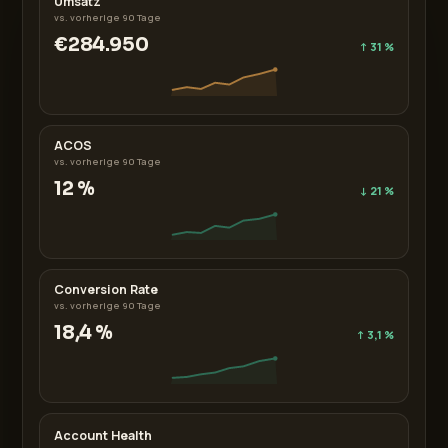
Umsatz
vs. vorherige 90 Tage
€284.950
↑ 31 %
ACOS
vs. vorherige 90 Tage
12 %
↓ 21 %
Conversion Rate
vs. vorherige 90 Tage
18,4 %
↑ 3,1 %
Account Health