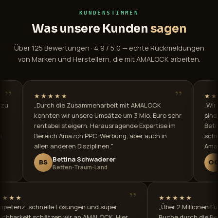
KUNDENSTIMMEN
Was unsere Kunden
sagen
Über 125 Bewertungen · 4,9 / 5,0 — echte Rückmeldungen
von Marken und Herstellern, die mit AMALOCK arbeiten.
”
★★★★
★★★★★
urch die Zusammenarbeit mit AMALOCK
„Wir arbeiten ber
nnten wir unsere Umsätze um 3 Mio. Euro sehr
sind absolut zufri
ntabel steigern. Herausragende Expertise im
Betreuung. Sehr k
reich Amazon PPC-Werbung, aber auch in
schnell. Wärmstens
en anderen Disziplinen."
Amazon-Fällen."
Bettina Schwaderer
Oliver Con
BS
OC
Betten-Traum-Land
Piening Hand
”
”
★★★★★
★★
„Kompetenz, schnelle Lösungen und super
„Über
Erreichbarkeit schätzen wir an AMALOCK. Hier
Buch