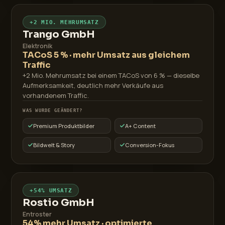
+2 MIO. MEHRUMSATZ
Trango GmbH
Elektronik
TACoS 5 % · mehr Umsatz aus gleichem
Traffic
+2 Mio. Mehrumsatz bei einem TACoS von 6 % — dieselbe
Aufmerksamkeit, deutlich mehr Verkäufe aus
vorhandenem Traffic.
WAS WURDE GEÄNDERT?
Premium Produktbilder
A+ Content
Bildwelt & Story
Conversion-Fokus
+54% UMSATZ
Rostio GmbH
Entroster
54% mehr Umsatz · optimierte